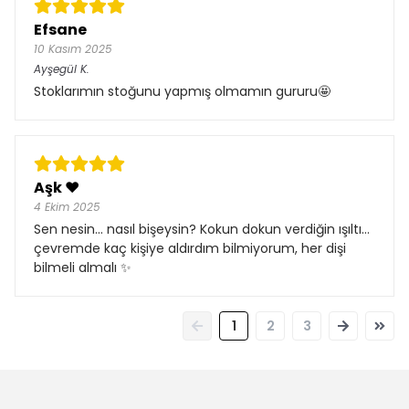
Efsane
10 Kasım 2025
Ayşegül
K.
Stoklarımın stoğunu yapmış olmamın gururu🤩
Aşk ❤️
4 Ekim 2025
Sen nesin… nasıl bişeysin? Kokun dokun verdiğin ışıltı…
çevremde kaç kişiye aldırdım bilmiyorum, her dişi
bilmeli almalı ✨
1
2
3