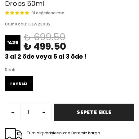
Drops 50ml
31 değerlendirme
Ürün Kodu
:
GLW23002
₺ 699.50
%
29
₺ 499.50
3 al 2 öde veya 5 al 3 öde !
Renk
renksiz
SEPETE EKLE
Tüm alışverişlerinizde ücretsiz kargo