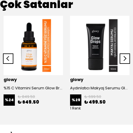
Çok Satanlar
glowy
glowy
%15 C Vitamini Serum Glow Bright 30ml
Aydınlatıcı Makyaj Serumu Glow Drops 50ml
₺ 849.50
₺ 699.50
%
24
%
29
₺ 649.50
₺ 499.50
1 Renk