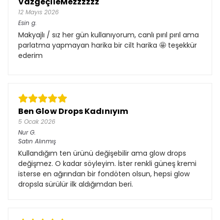
VazgeçileMezzzzzz
12 Mayıs 2026
Esin
g.
Makyajlı / sız her gün kullanıyorum, canlı pırıl pırıl ama
parlatma yapmayan harika bir cilt harika 🤩 teşekkür
ederim
Ben Glow Drops Kadınıyım
5 Ocak 2026
Nur
G.
Satın Alınmış
Kullandığım ten ürünü değişebilir ama glow drops
değişmez. O kadar söyleyim. İster renkli güneş kremi
isterse en ağırından bir fondöten olsun, hepsi glow
dropsla sürülür ilk aldığımdan beri.