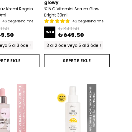
glowy
 Yüz Kremi Regain
%15 C Vitamini Serum Glow
0ml
Bright 30ml
46 değerlendirme
42 değerlendirme
9.50
₺ 849.50
%
24
49.50
₺ 649.50
eya 5 al 3 öde !
3 al 2 öde veya 5 al 3 öde !
PETE EKLE
SEPETE EKLE