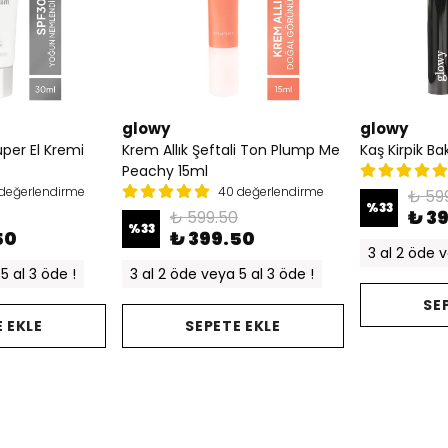
glowy
glowy
üper El Kremi
Krem Allık Şeftali Ton Plump Me
Kaş Kirpik B
Peachy 15ml
değerlendirme
40 değerlendirme
₺ 59
%
33
₺ 3
₺ 599.50
%
33
50
₺ 399.50
3 al 2 öde v
5 al 3 öde !
3 al 2 öde veya 5 al 3 öde !
SE
 EKLE
SEPETE EKLE