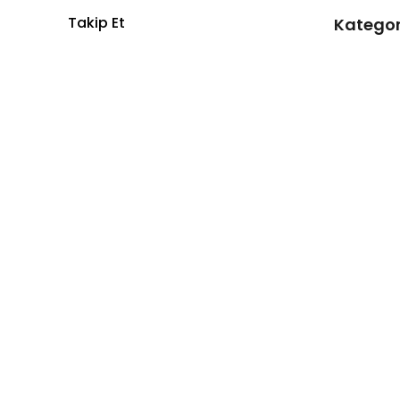
Takip Et
Kategor
Anasayfa
Kampanya ve yeniliklerden ilk sen
haberdar ol
glowy Ürün
Güneş Kre
Makyaj Ürü
Cilt Bakım 
Kaş ve Kir
nilyA Akse
©2023 Tüm Hakları Saklıdır - ikas E-Ticaret
Altyapısı ile Hazı