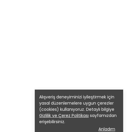
Alışveriş deneyiminizi iyileştirmek için
yasal düzenlemelere uygun çerezler
(cookies) kullanıyoruz. Detaylı bilgiye
Gizlilik ve Çerez Politikası
sayfamızdan
erişebilirsiniz.
Anladım