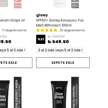
glowy
 Serum Drops of
SPF50+ Güneş Koruyucu Yüz
Misti REProtect 100ml
77 değerlendirme
28 değerlendirme
9.50
₺ 749.50
%
27
99.50
₺ 549.50
eya 5 al 3 öde !
3 al 2 öde veya 5 al 3 öde !
PETE EKLE
SEPETE EKLE