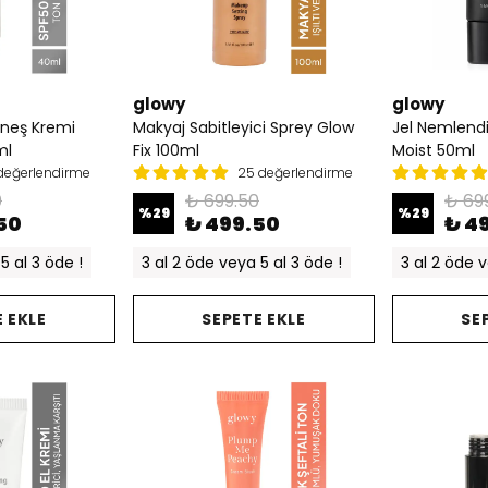
glowy
glowy
üneş Kremi
Makyaj Sabitleyici Sprey Glow
Jel Nemlendi
ml
Fix 100ml
Moist 50ml
değerlendirme
25 değerlendirme
0
₺ 699.50
₺ 69
%
29
%
29
50
₺ 499.50
₺ 4
5 al 3 öde !
3 al 2 öde veya 5 al 3 öde !
3 al 2 öde v
 EKLE
SEPETE EKLE
SE