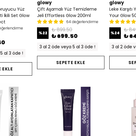
glowy
glowy
oruyucu Yüz
Çift Aşamalı Yüz Temizleme
Leke Karşıtı
i İkili Set Glow
Jeli Effortless Glow 200ml
Your Glow 5
ect
64 değerlendirme
değerlendirme
₺ 899.50
₺ 84
%
22
%
24
₺ 699.50
₺ 6
50
3 al 2 öde veya 5 al 3 öde !
3 al 2 öde v
5 al 3 öde !
SEPETE EKLE
SE
 EKLE