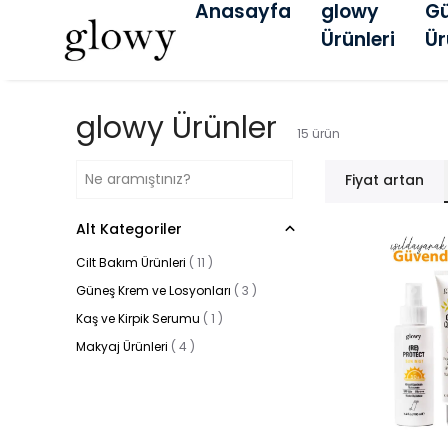
Anasayfa
glowy
G
Ürünleri
Ür
glowy Ürünler
15
ürün
Fiyat artan
Alt Kategoriler
Cilt Bakım Ürünleri
(
11
)
Güneş Krem ve Losyonları
(
3
)
Kaş ve Kirpik Serumu
(
1
)
Makyaj Ürünleri
(
4
)