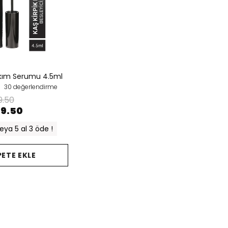
akım Serumu 4.5ml
30 değerlendirme
9.50
99.50
eya 5 al 3 öde !
PETE EKLE