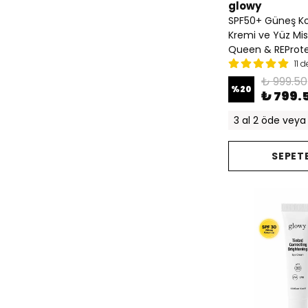
glowy
SPF50+ Güneş K
Kremi ve Yüz Mist
Queen & REProt
11 
₺ 999.50
%
20
₺ 799.
3 al 2 öde veya 
SEPETE