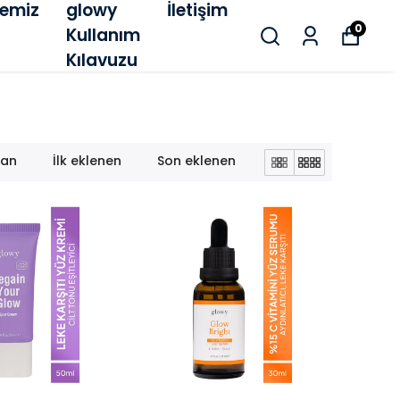
emiz
glowy
İletişim
0
Kullanım
Kılavuzu
lan
İlk eklenen
Son eklenen