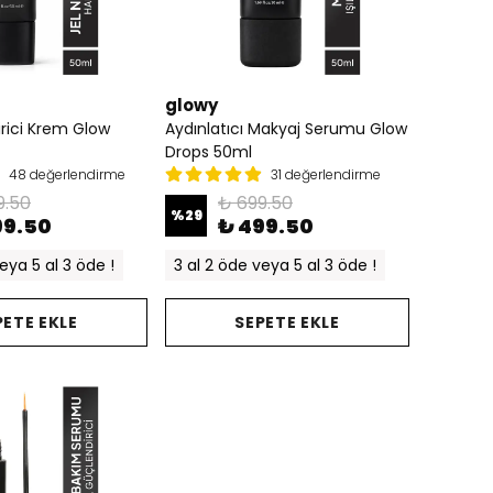
glowy
rici Krem Glow
Aydınlatıcı Makyaj Serumu Glow
Drops 50ml
48 değerlendirme
31 değerlendirme
9.50
₺ 699.50
%
29
99.50
₺ 499.50
eya 5 al 3 öde !
3 al 2 öde veya 5 al 3 öde !
PETE EKLE
SEPETE EKLE