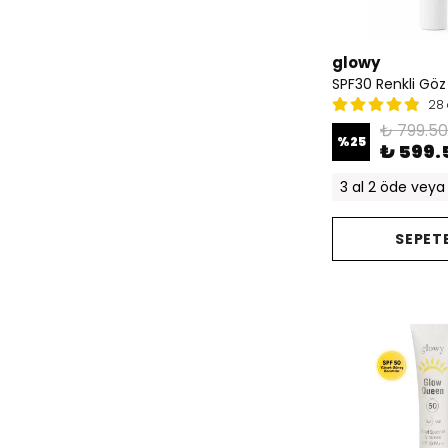
glowy
SPF30 Renkli Göz
28 
₺ 799.50
%
25
₺ 599.
3 al 2 öde veya 
SEPETE