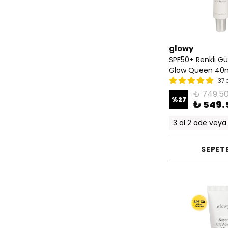
glowy
SPF50+ Renkli G
Glow Queen 40
37 
₺ 749.5
%
27
₺ 549.
3 al 2 öde veya 
SEPETE