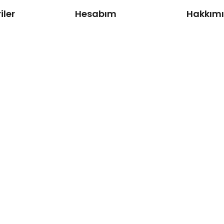
iler
Hesabım
Hakkım
Giriş Yap
Hikayemiz
leri
Kayıt Ol
Glowy Kull
m ve Losyonları
İletişim
nleri
Ürünleri
pik Serumu
suarlar
rlanmıştır.