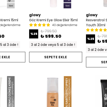
glowy
glowy
 Kremi 15ml
Göz Kremi Eye Glow Elixir 15ml
Resveratrol
Youth 30ml
değerlendirme
40 değerlendirme
₺ 799.50
%
25
50
₺ 599.50
₺ 79
%
25
₺ 5
5 al 3 öde !
3 al 2 öde veya 5 al 3 öde !
3 al 2 öde v
 EKLE
SEPETE EKLE
SE