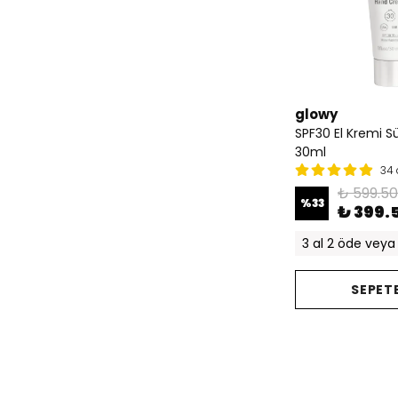
glowy
SPF30 El Kremi S
30ml
34 
₺ 599.50
%
33
₺ 399.
3 al 2 öde veya 
SEPETE