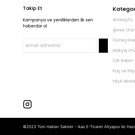
Takip Et
Kategor
Anasayfa
Kampanya ve yeniliklerden ilk sen
haberdar ol
glowy Ürün
Güneş Kre
Makyaj Ürü
Cilt Bakım 
Kaş ve Kir
nilyA Akse
©2023 Tüm Hakları Saklıdır - ikas E-Ticaret
Altyapısı ile Hazı