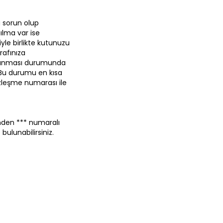
 sorun olup
ılma var ise
yle birlikte kutunuzu
rafınıza
m alınması durumunda
 Bu durumu en kısa
zleşme numarası ile
erinden *** numaralı
ulunabilirsiniz.