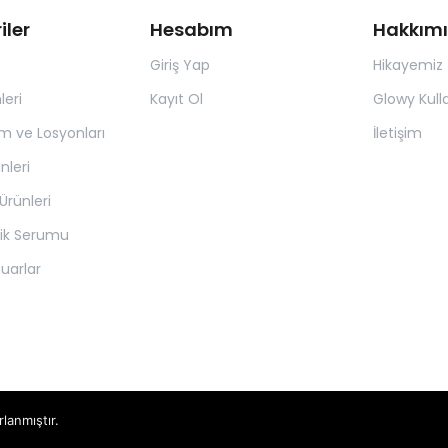
iler
Hesabım
Hakkım
Giriş Yap
Hikayemiz
leri
Kayıt Ol
Glowy Kull
m ve Losyonları
İletişim
nleri
Ürünleri
pik Serumu
suarlar
rlanmıştır.