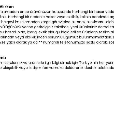
Alırken
zalamadan önce ürününüzün kutusunda herhangi bir hasar yada
iniz. Herhangi bir nedenle hasar veya eksiklik, kolinin bandında aç
 bir belgeyi imzalamadan kargo görevlisine tutanak tutulması talebi
lülüğünüzü yerine getirdiğiniz takdirde, yeni ürünleriniz derhal ta
su hasarlı olan, içeriği eksik olduğu iddia edilen ürünlerin tesli
hasarından veya eksikliğinden sorumluluğumuz bulunmamaktadır.
ze yazılı olarak ya da
**
numaralı telefonumuza sözlü olarak, sö
imiz
i tüm sorularınız ve ürünlerle ilgili bilgi almak için Türkiye'nin her y
ulaşabilir veya iletişim formumuzu doldurarak destek talebinde b