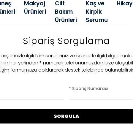
üneş
Makyaj
Cilt
Kaş ve
Hikay
ünleri
Ürünleri
Bakım
Kirpik
Ürünleri
Serumu
Sipariş Sorgulama
arişlerinizle ilgili tüm sorularınız ve ürünlerle ilgili bilgi almak 
e'nin her yerinden * numaralı telefonumuzdan bize ulaşabil
etişim formumuzu doldurarak destek talebinde bulunabilirsin
*
Sipariş Numarası
SORGULA