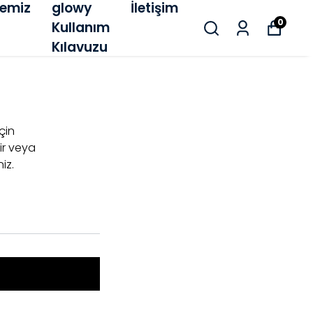
emiz
glowy
İletişim
0
Kullanım
Kılavuzu
için
ir veya
iz.