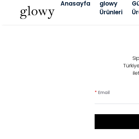
Anasayfa
glowy
G
Ürünleri
Ür
Sip
Türkiy
il
*
Email