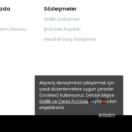
ızda
Sözleşmeler
Gizlilik Sözleşmesi
anım Kılavuzu
İptal İade Koşulları
Mesafeli Satış Sözleşmesi
Alışveriş deneyiminizi iyileştirmek için
yasal düzenlemelere uygun çerezler
(cookies) kullanıyoruz. Detaylı bilgiye
Gizlilik ve Çerez Politikası
sayfamızdan
erişebilirsiniz.
Anladım