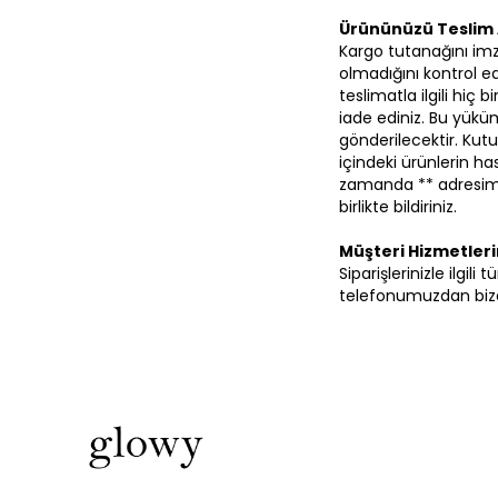
Ürününüzü Teslim 
Kargo tutanağını im
olmadığını kontrol ed
teslimatla ilgili hiç
iade ediniz. Bu yüküm
gönderilecektir. Kutu
içindeki ürünlerin 
zamanda ** adresimi
birlikte bildiriniz.
Müşteri Hizmetler
Siparişlerinizle ilgil
telefonumuzdan bize 